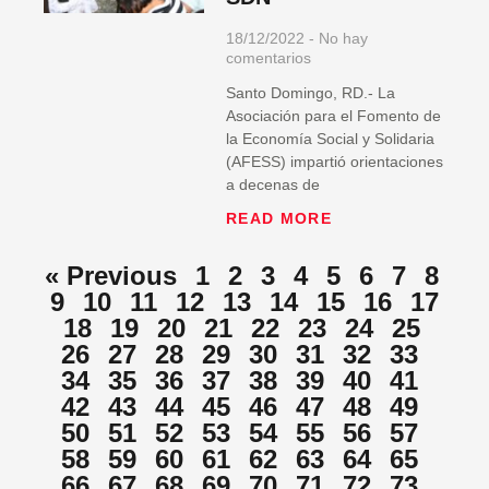
18/12/2022
No hay
comentarios
Santo Domingo, RD.- La
Asociación para el Fomento de
la Economía Social y Solidaria
(AFESS) impartió orientaciones
a decenas de
READ MORE
« Previous
1
2
3
4
5
6
7
8
9
10
11
12
13
14
15
16
17
18
19
20
21
22
23
24
25
26
27
28
29
30
31
32
33
34
35
36
37
38
39
40
41
42
43
44
45
46
47
48
49
50
51
52
53
54
55
56
57
58
59
60
61
62
63
64
65
66
67
68
69
70
71
72
73