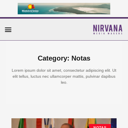
Ir
al
contenido
Menu
Category: Notas
Lorem ipsum dolor sit amet, consectetur adipiscing elit. Ut
elit tellus, luctus nec ullamcorper mattis, pulvinar dapibus
leo.
Page
Page
Page
Page
Page
NOTAS