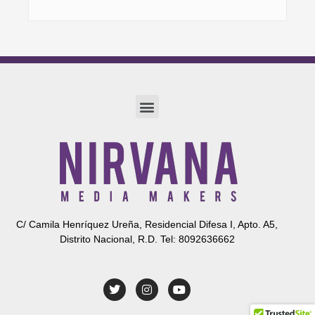
Menu
C/ Camila Henríquez Ureña, Residencial Difesa I, Apto. A5,
Distrito Nacional, R.D. Tel: 8092636662
T
I
Y
w
n
o
i
s
u