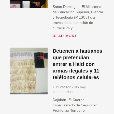
Santo Domingo.– El Ministerio
de Educación Superior, Ciencia
y Tecnología (MESCyT), a
través de su dirección de
currículum y
READ MORE
Detienen a haitianos
que pretendían
entrar a Haití con
armas ilegales y 11
teléfonos celulares
19/12/2022
No hay
comentarios
Dajabón.-El Cuerpo
Especializado de Seguridad
Fronteriza Terrestre