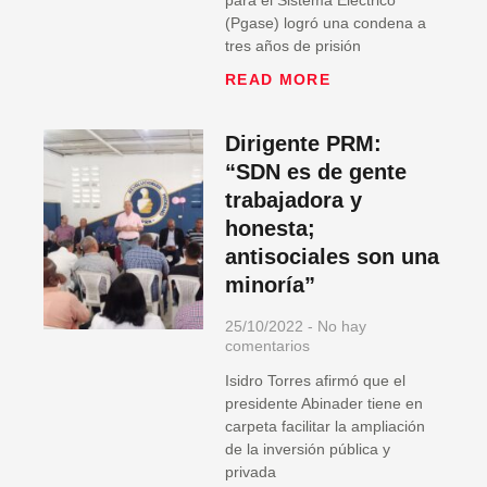
para el Sistema Eléctrico
(Pgase) logró una condena a
tres años de prisión
READ MORE
Dirigente PRM:
“SDN es de gente
trabajadora y
honesta;
antisociales son una
minoría”
25/10/2022
No hay
comentarios
Isidro Torres afirmó que el
presidente Abinader tiene en
carpeta facilitar la ampliación
de la inversión pública y
privada