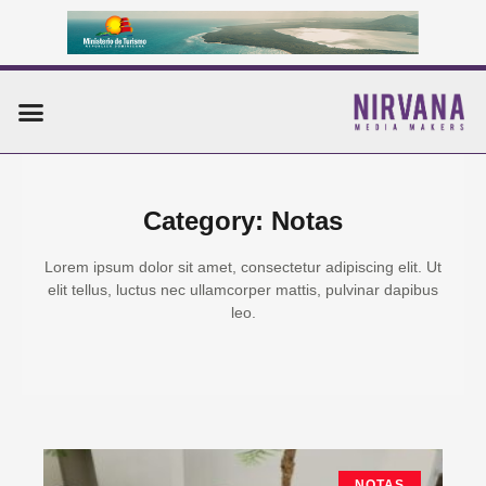
Ir
al
contenido
Menu
Category: Notas
Lorem ipsum dolor sit amet, consectetur adipiscing elit. Ut
elit tellus, luctus nec ullamcorper mattis, pulvinar dapibus
leo.
Page
Page
Page
Page
Page
NOTAS