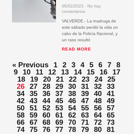
05/02/2023
No hay
comentarios
VALVERDE.- La madruga de
este sábado perdió la vida un
cabo de la Policía Nacional, y
un raso resultó
READ MORE
« Previous
1
2
3
4
5
6
7
8
9
10
11
12
13
14
15
16
17
18
19
20
21
22
23
24
25
26
27
28
29
30
31
32
33
34
35
36
37
38
39
40
41
42
43
44
45
46
47
48
49
50
51
52
53
54
55
56
57
58
59
60
61
62
63
64
65
66
67
68
69
70
71
72
73
74
75
76
77
78
79
80
81