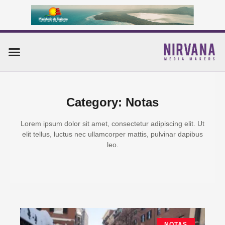
Ir
al
contenido
Menu
Category: Notas
Lorem ipsum dolor sit amet, consectetur adipiscing elit. Ut
elit tellus, luctus nec ullamcorper mattis, pulvinar dapibus
leo.
Page
Page
Page
Page
Page
NOTAS