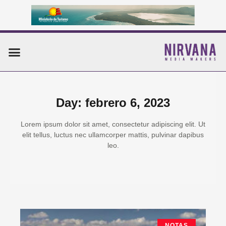
Ir
al
contenido
Menu
Day: febrero 6, 2023
Lorem ipsum dolor sit amet, consectetur adipiscing elit. Ut
elit tellus, luctus nec ullamcorper mattis, pulvinar dapibus
leo.
Page
Page
Page
NOTAS